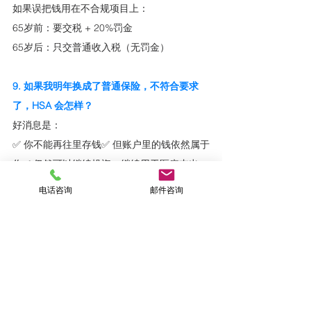
如果误把钱用在不合规项目上：
65岁前：要交税 + 20%罚金
65岁后：只交普通收入税（无罚金）
9. 如果我明年换成了普通保险，不符合要求
了，HSA 会怎样？
好消息是：
✅ 你不能再往里存钱✅ 但账户里的钱依然属于
你✅ 仍然可以继续投资、继续用于医疗支出
HSA 不会消失，只是变成“只能花、不能再
电话咨询
邮件咨询
存”的状态。