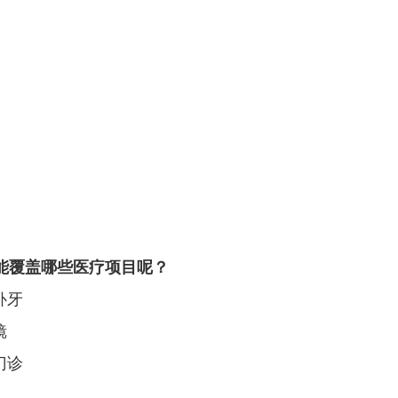
P 都能覆盖哪些医疗项目呢？
补牙
镜
门诊