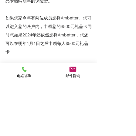
品卡缴纳明年的保险费。
如果您家今年有两位成员选择Ambetter。您可
以进入您的账户内，申领您的$500元礼品卡同
时您如果2024年还依然选择Ambetter，您还
可以在明年1月1日之后申领每人$500元礼品
卡
2024医疗保险计划选择期从
11月1日至明年1
电话咨询
邮件咨询
月15日
，时间比较紧，志鹏保险独有的
线上加
密计划选择系统，助您足不出户即可在线上选
择最优的计划。如果您新年有生小孩，看病等
医疗需求，也可以致电
832-460-5669
，让我
们的医保专员根据您的需求，帮您选择适合您
的计划！