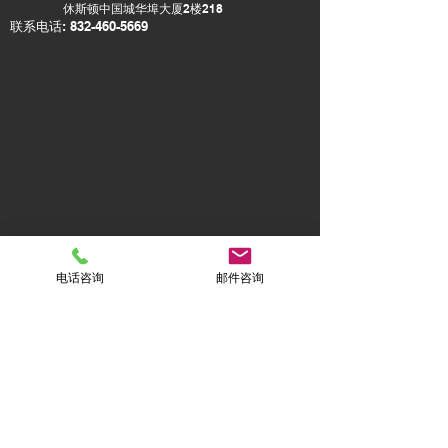
​休斯顿中国城华埠大厦2楼218
联系电话:
832-460-5669
电话咨询
邮件咨询
© 2022 Zip Insurance Services LLC
Disclaimer of liability:The material and
information contained on this website is for
general information purposes only. You
should not rely upon the material or
information on the website as a basis for