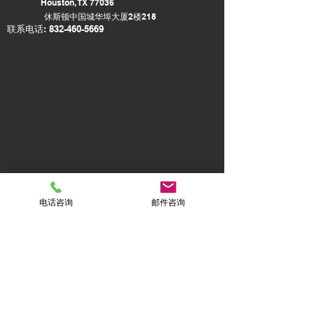
Houston, TX 77036
​休斯顿中国城华埠大厦2楼218
联系电话:
832-460-5669
电话咨询
邮件咨询
© 2022 Zip Insurance Services LLC
Disclaimer of liability:The material and
information contained on this website is for
general information purposes only. You
should not rely upon the material or
information on the website as a basis for